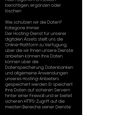
berichtigen, ergänzen oder
löschen.
Wie schützen wir die Daten?
Kategorie: Immer
Der Hosting-Dienst für unserer
digitalen Assets stellt uns die
Online-Plattform zu Verfügung,
über die wir Ihnen unsere Dienste
anbieten können. Ihre Daten
können über die
Datenspeicherung, Datenbanken
und allgemeine Anwendungen
unseres Hosting-Anbieters
gespeichert werden. Er speichert
Ihre Daten auf sicheren Servern
hinter einer Firewall und er bietet
sicheren HTTPS-Zugriff auf die
meisten Bereiche seiner Dienste.