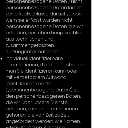
personenbezogene Daten“). Nicht
personenbezogene Daten lassen
keine Rückschlüsse darauf zu, von
wem sie erfasst wurden. Nicht
personenbezogene Daten, die wir
erfassen, bestehen hauptsächlich
aus technischen und
zusammengefassten
Nutzungsinformationen.
Individuell identifizierbare
Informationen, d. h. all jene, über die
man Sie identifizieren kann oder
mit vertretbarem Aufwand
identifizieren könnte
(„personenbezogene Daten“). Zu
den personenbezogenen Daten,
die wir über unsere Dienste
erfassen, können Informationen
gehören, die von Zeit zu Zeit
angefordert werden, wie Namen,
E-Mail-Adressen, Adressen,