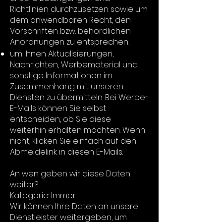
Richtlinien durchzusetzen sowie um
dem anwendbaren Recht, den
Vorschriften bzw. behördlichen
Anordnungen zu entsprechen;
um Ihnen Aktualisierungen,
Nachrichten, Werbematerial und
sonstige Informationen im
Zusammenhang mit unseren
Diensten zu übermitteln. Bei Werbe-
E-Mails können Sie selbst
entscheiden, ob Sie diese
weiterhin erhalten möchten. Wenn
nicht, klicken Sie einfach auf den
Abmeldelink in diesen E-Mails.
An wen geben wir diese Daten
weiter?
Kategorie: Immer
Wir können Ihre Daten an unsere
Dienstleister weitergeben, um