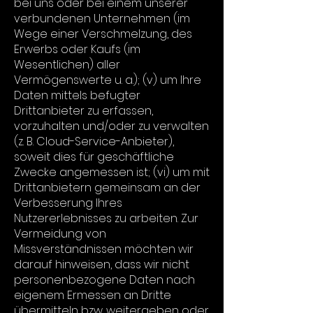
bei uns oder bei einem unserer
verbundenen Unternehmen (im
Wege einer Verschmelzung, des
Erwerbs oder Kaufs (im
Wesentlichen) aller
Vermögenswerte u. a.); (v) um Ihre
Daten mittels befugter
Drittanbieter zu erfassen,
vorzuhalten und/oder zu verwalten
(z. B. Cloud-Service-Anbieter),
soweit dies für geschäftliche
Zwecke angemessen ist; (vi) um mit
Drittanbietern gemeinsam an der
Verbesserung Ihres
Nutzererlebnisses zu arbeiten. Zur
Vermeidung von
Missverständnissen möchten wir
darauf hinweisen, dass wir nicht
personenbezogene Daten nach
eigenem Ermessen an Dritte
übermitteln bzw. weitergeben oder