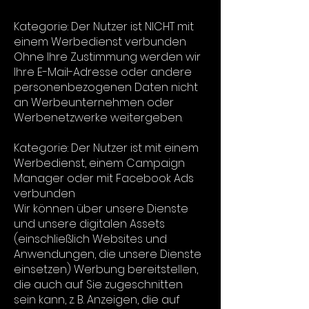
Kategorie: Der Nutzer ist NICHT mit
einem Werbedienst verbunden
Ohne Ihre Zustimmung werden wir
Ihre E-Mail-Adresse oder andere
personenbezogenen Daten nicht
an Werbeunternehmen oder
Werbenetzwerke weitergeben.
Kategorie: Der Nutzer ist mit einem
Werbedienst, einem Campaign
Manager oder mit Facebook Ads
verbunden
Wir können über unsere Dienste
und unsere digitalen Assets
(einschließlich Websites und
Anwendungen, die unsere Dienste
einsetzen) Werbung bereitstellen,
die auch auf Sie zugeschnitten
sein kann, z. B. Anzeigen, die auf