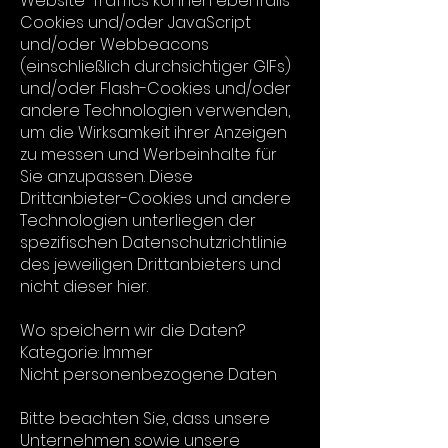
Website-Traffics können ebenfalls
Cookies und/oder JavaScript
und/oder Webbeacons
(einschließlich durchsichtiger GIFs)
und/oder Flash-Cookies und/oder
andere Technologien verwenden,
um die Wirksamkeit ihrer Anzeigen
zu messen und Werbeinhalte für
Sie anzupassen. Diese
Drittanbieter-Cookies und andere
Technologien unterliegen der
spezifischen Datenschutzrichtlinie
des jeweiligen Drittanbieters und
nicht dieser hier.
Wo speichern wir die Daten?
Kategorie: Immer
Nicht personenbezogene Daten
Bitte beachten Sie, dass unsere
Unternehmen sowie unsere