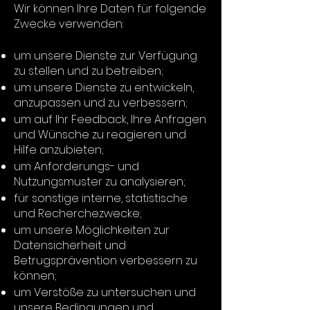
Wir können Ihre Daten für folgende
Zwecke verwenden:
um unsere Dienste zur Verfügung
zu stellen und zu betreiben;
um unsere Dienste zu entwickeln,
anzupassen und zu verbessern;
um auf Ihr Feedback, Ihre Anfragen
und Wünsche zu reagieren und
Hilfe anzubieten;
um Anforderungs- und
Nutzungsmuster zu analysieren;
für sonstige interne, statistische
und Recherchezwecke;
um unsere Möglichkeiten zur
Datensicherheit und
Betrugsprävention verbessern zu
können;
um Verstöße zu untersuchen und
unsere Bedingungen und