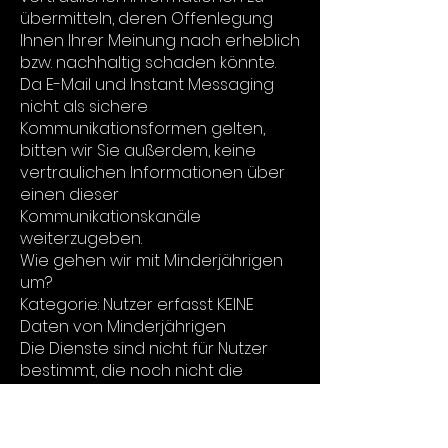
übermitteln, deren Offenlegung
Ihnen Ihrer Meinung nach erheblich
bzw. nachhaltig schaden könnte.
Da E-Mail und Instant Messaging
nicht als sichere
Kommunikationsformen gelten,
bitten wir Sie außerdem, keine
vertraulichen Informationen über
einen dieser
Kommunikationskanäle
weiterzugeben.
Wie gehen wir mit Minderjährigen
um?
Kategorie: Nutzer erfasst KEINE
Daten von Minderjährigen
Die Dienste sind nicht für Nutzer
bestimmt, die noch nicht die
gesetzliche Volljährigkeit erreicht
haben. Wir werden wissentlich
keine Daten von Kindern erfassen.