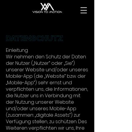
DATENSCHUTZ
Einleitung
Wir nehmen den Schutz der Daten
der Nutzer („Nutzer“ oder „Sie“)
unserer Website und/oder unseres
Mobile-App (die „Website“ bzw. der
„Mobile-App“) sehr ernst und
verpflichten uns, die Informationen,
die Nutzer uns in Verbindung mit
der Nutzung unserer Website
und/oder unseres Mobile-App
(zusammen: „digitale Assets“) zur
Verfügung stellen, zu schützen. Des
Weiteren verpflichten wir uns, Ihre