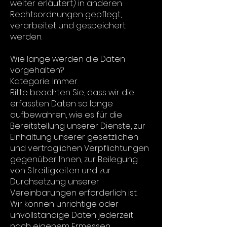
weiter erläutert) in anderen
Rechtsordnungen gepflegt,
verarbeitet und gespeichert
werden.
Wie lange werden die Daten
vorgehalten?
Kategorie: Immer
Bitte beachten Sie, dass wir die
erfassten Daten so lange
aufbewahren, wie es für die
Bereitstellung unserer Dienste, zur
Einhaltung unserer gesetzlichen
und vertraglichen Verpflichtungen
gegenüber Ihnen, zur Beilegung
von Streitigkeiten und zur
Durchsetzung unserer
Vereinbarungen erforderlich ist.
Wir können unrichtige oder
unvollständige Daten jederzeit
nach eigenem Ermessen