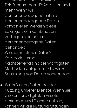
Telefonnummern, IP-Adressen und
mehr. Wenn wir
personenbezogene mit nicht
personenbezogenen Daten
kombinieren, werden diese,
solange sie in Kombination
vorliegen, von uns als
personenbezogene Daten
behandelt.
Wie sammeln wir Daten?
Kategorie: Immer
Nachstehend sind die wichtigsten
Methoden aufgeführt, die wir zur
Sammlung von Daten verwenden:
Wir erfassen Daten bei der
Nutzung unserer Dienste. Wenn Sie
also unsere digitalen Assets
besuchen und Dienste nutzen,
können wir die Nutzung, Sitzungen