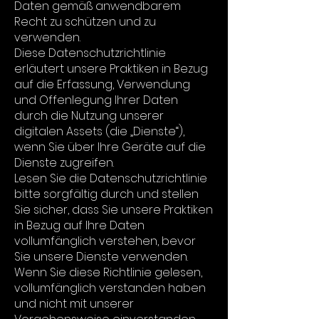
Daten gemäß anwendbarem
Recht zu schützen und zu
verwenden.
Diese Datenschutzrichtlinie
erläutert unsere Praktiken in Bezug
auf die Erfassung, Verwendung
und Offenlegung Ihrer Daten
durch die Nutzung unserer
digitalen Assets (die „Dienste“),
wenn Sie über Ihre Geräte auf die
Dienste zugreifen.
Lesen Sie die Datenschutzrichtlinie
bitte sorgfältig durch und stellen
Sie sicher, dass Sie unsere Praktiken
in Bezug auf Ihre Daten
vollumfänglich verstehen, bevor
Sie unsere Dienste verwenden.
Wenn Sie diese Richtlinie gelesen,
vollumfänglich verstanden haben
und nicht mit unserer