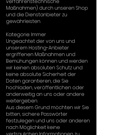
verfahrenstechnische
Maßnahmen) durch unseren Shop
und die Dienstanbieter zu
gewährleisten.
Kategorie: Immer
Ungeachtet der von uns und
unserem Hosting-Anbieter
ergriffenen Maßnahmen und
Bemühungen können und werden
wir keinen absoluten Schutz und
keine absolute Sicherheit der
Daten garantieren, die Sie
hochladen, veröffentlichen oder
anderweitig an uns oder andere
weitergeben.
Aus diesem Grund möchten wir Sie
bitten, sichere Passwörter
festzulegen und uns oder anderen
nach Möglichkeit keine
vertraulichen Informationen zu