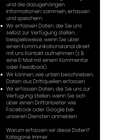
und die dazugehörigen
Informationen sammeln, erfassen
und speichern.
Wir erfassen Daten, die Sie uns
selbst zur Verfügung stellen,
beispielsweise, wenn Sie über
einen Kommunikationskanal direkt
mit uns Kontakt aufnehmen (z. B.
eine E-Mail mit einem Kommentar
oder Feedback).
Wir können, wie unten beschrieben,
Daten aus Drittquellen erfassen.
Wir erfassen Daten, die Sie uns zur
Verfügung stellen, wenn Sie sich
über einen Drittanbieter wie
Facebook oder Google bei
unseren Diensten anmelden.
Warum erfassen wir diese Daten?
Kategorie: Immer