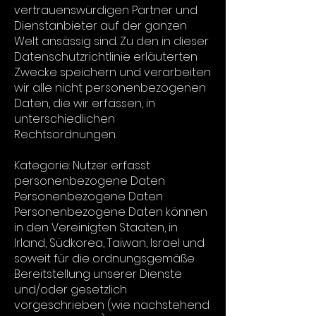
vertrauenswürdigen Partner und
Dienstanbieter auf der ganzen
Welt ansässig sind. Zu den in dieser
Datenschutzrichtlinie erläuterten
Zwecke speichern und verarbeiten
wir alle nicht personenbezogenen
Daten, die wir erfassen, in
unterschiedlichen
Rechtsordnungen.
Kategorie: Nutzer erfasst
personenbezogene Daten
Personenbezogene Daten
Personenbezogene Daten können
in den Vereinigten Staaten, in
Irland, Südkorea, Taiwan, Israel und
soweit für die ordnungsgemäße
Bereitstellung unserer Dienste
und/oder gesetzlich
vorgeschrieben (wie nachstehend