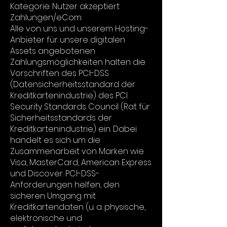
Kategorie: Nutzer akzeptiert
Zahlungen/eCom
Alle von uns und unserem Hosting-
Anbieter für unsere digitalen
Assets angebotenen
Zahlungsmöglichkeiten halten die
Vorschriften des PCI-DSS
(Datensicherheitsstandard der
Kreditkartenindustrie) des PCI
Security Standards Council (Rat für
Sicherheitsstandards der
Kreditkartenindustrie) ein. Dabei
handelt es sich um die
Zusammenarbeit von Marken wie
Visa, MasterCard, American Express
und Discover. PCI-DSS-
Anforderungen helfen, den
sicheren Umgang mit
Kreditkartendaten (u. a. physische,
elektronische und