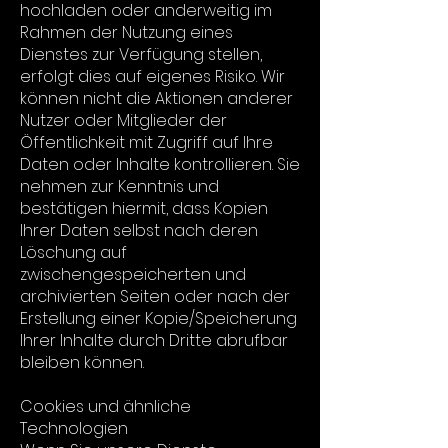
hochladen oder anderweitig im
Rahmen der Nutzung eines
Dienstes zur Verfügung stellen,
erfolgt dies auf eigenes Risiko. Wir
können nicht die Aktionen anderer
Nutzer oder Mitglieder der
Öffentlichkeit mit Zugriff auf Ihre
Daten oder Inhalte kontrollieren. Sie
nehmen zur Kenntnis und
bestätigen hiermit, dass Kopien
Ihrer Daten selbst nach deren
Löschung auf
zwischengespeicherten und
archivierten Seiten oder nach der
Erstellung einer Kopie/Speicherung
Ihrer Inhalte durch Dritte abrufbar
bleiben können.
Cookies und ähnliche
Technologien