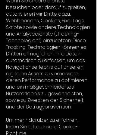
Wenn Sie unsere Dienste
besuchen oder darauf zugreifen,
autorisieren wir Dritte dazu,
Webbeacons, Cookies, Pixel Tags,
Skripte sowie andere Technologien
und Analysedienste („Tracking-
Technologien“) einzusetzen. Diese
Tracking-Technologien können es
Dritten ermöglichen, Ihre Daten
automatisch zu erfassen, um das
Navigationserlebnis auf unseren
digitalen Assets zu verbessern,
deren Performance zu optimieren
und ein maßgeschneidertes
Nutzererlebnis zu gewährleisten,
sowie zu Zwecken der Sicherheit
und der Betrugsprävention.
Um mehr darüber zu erfahren,
lesen Sie bitte unsere Cookie-
Richtlinie.