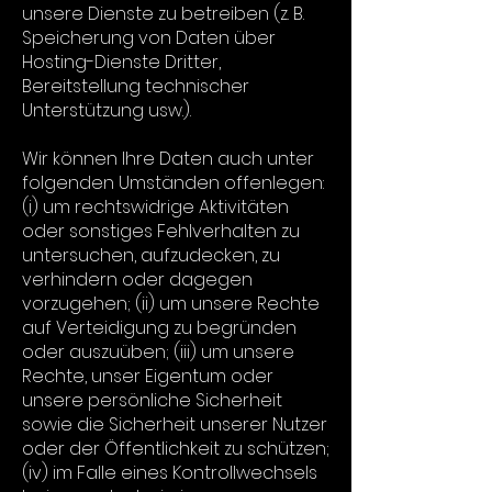
unsere Dienste zu betreiben (z. B.
Speicherung von Daten über
Hosting-Dienste Dritter,
Bereitstellung technischer
Unterstützung usw.).
Wir können Ihre Daten auch unter
folgenden Umständen offenlegen:
(i) um rechtswidrige Aktivitäten
oder sonstiges Fehlverhalten zu
untersuchen, aufzudecken, zu
verhindern oder dagegen
vorzugehen; (ii) um unsere Rechte
auf Verteidigung zu begründen
oder auszuüben; (iii) um unsere
Rechte, unser Eigentum oder
unsere persönliche Sicherheit
sowie die Sicherheit unserer Nutzer
oder der Öffentlichkeit zu schützen;
(iv) im Falle eines Kontrollwechsels