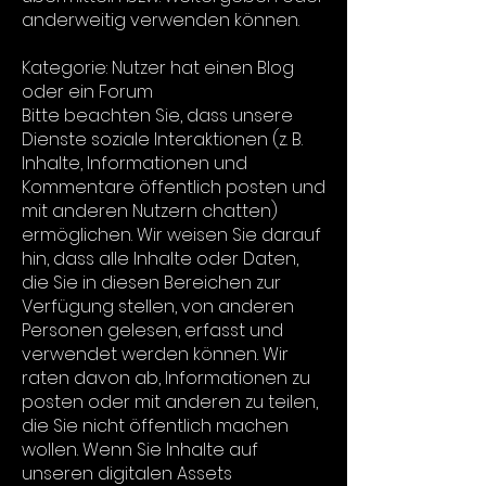
anderweitig verwenden können.
Kategorie: Nutzer hat einen Blog
oder ein Forum
Bitte beachten Sie, dass unsere
Dienste soziale Interaktionen (z. B.
Inhalte, Informationen und
Kommentare öffentlich posten und
mit anderen Nutzern chatten)
ermöglichen. Wir weisen Sie darauf
hin, dass alle Inhalte oder Daten,
die Sie in diesen Bereichen zur
Verfügung stellen, von anderen
Personen gelesen, erfasst und
verwendet werden können. Wir
raten davon ab, Informationen zu
posten oder mit anderen zu teilen,
die Sie nicht öffentlich machen
wollen. Wenn Sie Inhalte auf
unseren digitalen Assets