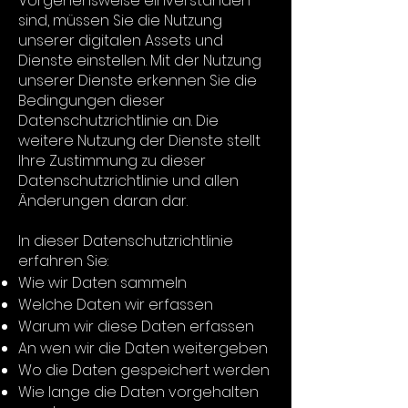
Vorgehensweise einverstanden
sind, müssen Sie die Nutzung
unserer digitalen Assets und
Dienste einstellen. Mit der Nutzung
unserer Dienste erkennen Sie die
Bedingungen dieser
Datenschutzrichtlinie an. Die
weitere Nutzung der Dienste stellt
Ihre Zustimmung zu dieser
Datenschutzrichtlinie und allen
Änderungen daran dar.
In dieser Datenschutzrichtlinie
erfahren Sie:
Wie wir Daten sammeln
Welche Daten wir erfassen
Warum wir diese Daten erfassen
An wen wir die Daten weitergeben
Wo die Daten gespeichert werden
Wie lange die Daten vorgehalten