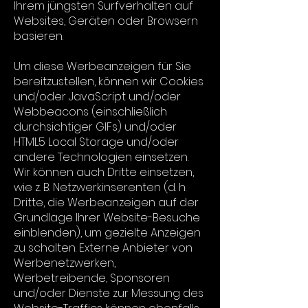
Ihrem jüngsten Surfverhalten auf
Websites, Geräten oder Browsern
basieren.
Um diese Werbeanzeigen für Sie
bereitzustellen, können wir Cookies
und/oder JavaScript und/oder
Webbeacons (einschließlich
durchsichtiger GIFs) und/oder
HTML5 Local Storage und/oder
andere Technologien einsetzen.
Wir können auch Dritte einsetzen,
wie z. B. Netzwerkinserenten (d. h.
Dritte, die Werbeanzeigen auf der
Grundlage Ihrer Website-Besuche
einblenden), um gezielte Anzeigen
zu schalten. Externe Anbieter von
Werbenetzwerken,
Werbetreibende, Sponsoren
und/oder Dienste zur Messung des